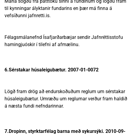
María sögðu frá þátttöku sinni á fundinum og lögðu fram
til kynningar ályktanir fundarins en þær má finna á
vefsíðunni jafnretti.is.
Félagsmálanefnd Ísafjarðarbæjar sendir Jafnréttisstofu
hamingjuóskir í tilefni af afmælinu.
6.Sérstakar húsaleigubætur. 2007-01-0072
Lögð fram drög að endurskoðuðum reglum um sérstakar
húsaleigubætur. Umræðu um reglurnar verður fram haldið
á næsta fundi nefndarinnar.
7.Dropinn, styrktarfélag barna með sykursýki. 2010-09-