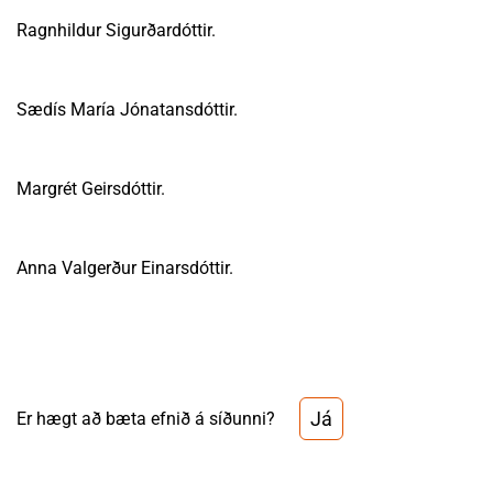
Ragnhildur Sigurðardóttir.
Sædís María Jónatansdóttir.
Margrét Geirsdóttir.
Anna Valgerður Einarsdóttir.
Já
Er hægt að bæta efnið á síðunni?