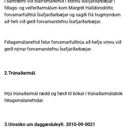
Í samræmi við starfsmarkmið í stefnu Ísafjarðarbæjar í
félags- og velferðarmálum kom Margrét Halldórsdóttir,
forvarnarfulltrúi Ísafjarðarbæjar og sagði frá hugmyndum
að ferli við gerð forvarnarstefnu Ísafjarðarbæjar.
Félagsmálanefnd felur forvarnarfulltrúa að hefja vinnu við
gerð nýrrar forvarnarstefnu Ísafjarðarbæjar.
2.Trúnaðarmál.
Þrjú trúnaðarmál rædd og færð til bókar í trúnaðarmálabók
félagsmálanefndar.
3.Umsókn um daggæsluleyfi. 2010-09-0021