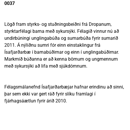
0037
Lögð fram styrks- og stuðningsbeiðni frá Dropanum,
styrktarfélagi barna með sykursýki. Félagið vinnur nú að
undirbúningi unglingabúða og sumarbúða fyrir sumarið
2011. Á nýliðnu sumri fór einn einstaklingur frá
Ísafjarðarbæ í barnabúðirnar og einn í unglingabúðirnar.
Markmið búðanna er að kenna börnum og ungmennum
með sykursýki að lifa með sjúkdómnum.
Félagsmálanefnd Ísafjarðarbæjar hafnar erindinu að sinni,
þar sem ekki var gert ráð fyrir slíku framlagi í
fjárhagsáætlun fyrir árið 2010.