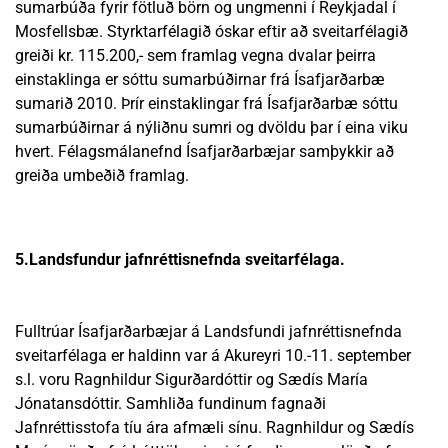
sumarbúða fyrir fötluð börn og ungmenni í Reykjadal í
Mosfellsbæ. Styrktarfélagið óskar eftir að sveitarfélagið
greiði kr. 115.200,- sem framlag vegna dvalar þeirra
einstaklinga er sóttu sumarbúðirnar frá Ísafjarðarbæ
sumarið 2010. Þrír einstaklingar frá Ísafjarðarbæ sóttu
sumarbúðirnar á nýliðnu sumri og dvöldu þar í eina viku
hvert. Félagsmálanefnd Ísafjarðarbæjar samþykkir að
greiða umbeðið framlag.
5.Landsfundur jafnréttisnefnda sveitarfélaga.
Fulltrúar Ísafjarðarbæjar á Landsfundi jafnréttisnefnda
sveitarfélaga er haldinn var á Akureyri 10.-11. september
s.l. voru Ragnhildur Sigurðardóttir og Sædís María
Jónatansdóttir. Samhliða fundinum fagnaði
Jafnréttisstofa tíu ára afmæli sínu. Ragnhildur og Sædís