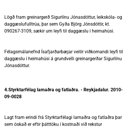
Lögð fram greinargerð Sigurlínu Jónasdóttur, leikskóla- og
daggæslufulltrúa, þar sem Gyða Björg Jónsdóttir, kt.
090267-3109, sækir um leyfi til daggæslu í heimahúsi.
Félagsmálanefnd Ísafjarðarbæjar veitir viðkomandi leyfi til
daggæslu í heimahúsi á grundvelli greinargerðar Sigurlínu
Jónasdóttur.
4.Styrktarfélag lamaðra og fatlaðra. - Reykjadalur. 2010-
09-0028
Lagt fram erindi frá Styrktarfélagi lamaðra og fatlaðra þar
sem óskað er eftir þátttöku í kostnaði við rekstur