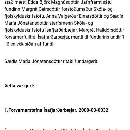
stað mætti Edda Björk Magnúsdóttir. Jafnframt sátu
fundinn Margrét Geirsdóttir, forstöðumaður Skóla- og
fjölskylduskrifstofu, Anna Valgerður Einarsdóttir og Sædís
María Jónatansdóttir, starfsmenn Skóla- og
fjölskylduskrifstofu Ísafjarðarbæjar. Margrét Halldórsdóttir,
forvarnarfulltrúi Ísafjarðarbæjar, mætti til fundarins undir 1.
lið en vék síðan af fundi.
Sædís María Jónatansdóttir ritaði fundargerð.
Þetta var gert:
1.Forvarnarstefna Ísafjarðarbæjar. 2008-03-0032