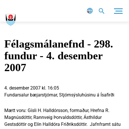
Leit
Félagsmálanefnd - 298.
fundur - 4. desember
2007
4. desember 2007 kl. 16:05
Fundarsalur bæjarstjórnar, Stjórnsýsluhúsinu á Ísafirði
Mætt voru: Gísli H. Halldórsson, formaður, Hrefna R.
Magnúsdóttir, Rannveig Þorvaldsdóttir, Ásthildur
Gestsdóttir og Elín Halldóra Friðriksdóttir. Jafnframt sátu