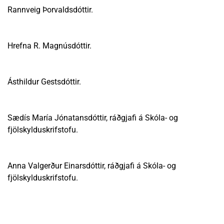
Rannveig Þorvaldsdóttir.
Hrefna R. Magnúsdóttir.
Ásthildur Gestsdóttir.
Sædís María Jónatansdóttir, ráðgjafi á Skóla- og
fjölskylduskrifstofu.
Anna Valgerður Einarsdóttir, ráðgjafi á Skóla- og
fjölskylduskrifstofu.