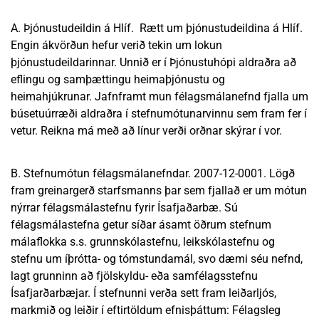
A. Þjónustudeildin á Hlíf. Rætt um þjónustudeildina á Hlíf.
Engin ákvörðun hefur verið tekin um lokun
þjónustudeildarinnar. Unnið er í Þjónustuhópi aldraðra að
eflingu og samþættingu heimaþjónustu og
heimahjúkrunar. Jafnframt mun félagsmálanefnd fjalla um
búsetuúrræði aldraðra í stefnumótunarvinnu sem fram fer í
vetur. Reikna má með að línur verði orðnar skýrar í vor.
B. Stefnumótun félagsmálanefndar. 2007-12-0001. Lögð
fram greinargerð starfsmanns þar sem fjallað er um mótun
nýrrar félagsmálastefnu fyrir Ísafjaðarbæ. Sú
félagsmálastefna getur síðar ásamt öðrum stefnum
málaflokka s.s. grunnskólastefnu, leikskólastefnu og
stefnu um íþrótta- og tómstundamál, svo dæmi séu nefnd,
lagt grunninn að fjölskyldu- eða samfélagsstefnu
Ísafjarðarbæjar. Í stefnunni verða sett fram leiðarljós,
markmið og leiðir í eftirtöldum efnisþáttum: Félagsleg