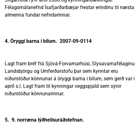
Félagsmálanefnd Ísafjarðarbæjar frestar erindinu til næsta
almenna fundar nefndarinnar.
4. Öryggi barna í bílum. 2007-09-0114
Lagt fram bréf frá Sjóvá-Forvarnarhúsi, Slysavarnafélaginu
Landsbjörgu og Umferðarstofu þar sem kynntar eru
niðurstöður könnunar á öryggi barna í bílum, sem gerð var í
apríl s.l. Lagt fram til kynningar veggspjald sem sýnir
niðurstöður könnunarinnar.
5. 9. norræna lýðheilsuráðstefnan.