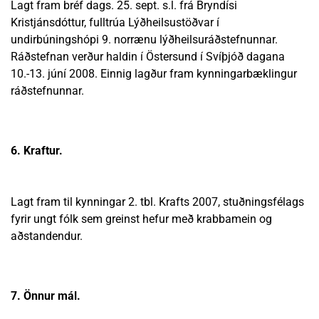
Lagt fram bréf dags. 25. sept. s.l. frá Bryndísi
Kristjánsdóttur, fulltrúa Lýðheilsustöðvar í
undirbúningshópi 9. norrænu lýðheilsuráðstefnunnar.
Ráðstefnan verður haldin í Östersund í Svíþjóð dagana
10.-13. júní 2008. Einnig lagður fram kynningarbæklingur
ráðstefnunnar.
6. Kraftur.
Lagt fram til kynningar 2. tbl. Krafts 2007, stuðningsfélags
fyrir ungt fólk sem greinst hefur með krabbamein og
aðstandendur.
7. Önnur mál.