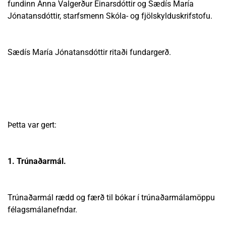
fundinn Anna Valgerður Einarsdóttir og Sædís María
Jónatansdóttir, starfsmenn Skóla- og fjölskylduskrifstofu.
Sædís María Jónatansdóttir ritaði fundargerð.
Þetta var gert:
1. Trúnaðarmál.
Trúnaðarmál rædd og færð til bókar í trúnaðarmálamöppu
félagsmálanefndar.