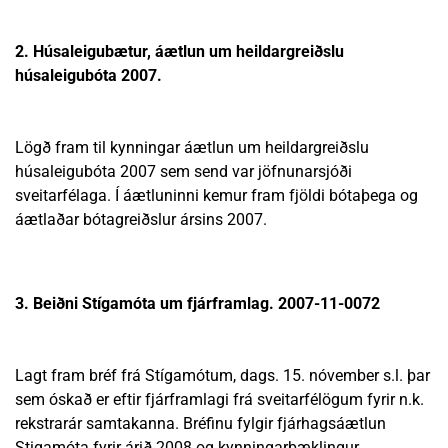
2. Húsaleigubætur, áætlun um heildargreiðslu
húsaleigubóta 2007.
Lögð fram til kynningar áætlun um heildargreiðslu
húsaleigubóta 2007 sem send var jöfnunarsjóði
sveitarfélaga. Í áætluninni kemur fram fjöldi bótaþega og
áætlaðar bótagreiðslur ársins 2007.
3. Beiðni Stígamóta um fjárframlag. 2007-11-0072
Lagt fram bréf frá Stígamótum, dags. 15. nóvember s.l. þar
sem óskað er eftir fjárframlagi frá sveitarfélögum fyrir n.k.
rekstrarár samtakanna. Bréfinu fylgir fjárhagsáætlun
Stigamóta fyrir árið 2008 og kynningarbæklingur.