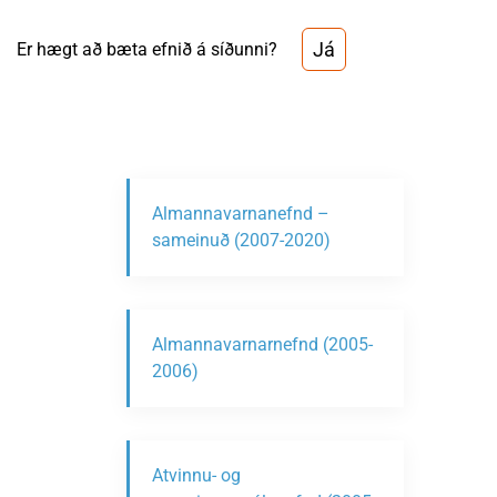
Já
Er hægt að bæta efnið á síðunni?
Almannavarnanefnd –
sameinuð (2007-2020)
Almannavarnarnefnd (2005-
2006)
Atvinnu- og