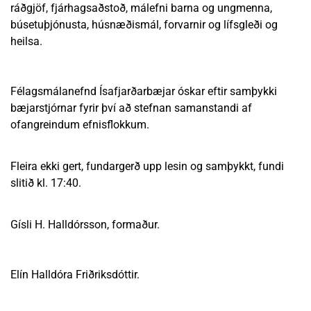
ráðgjöf, fjárhagsaðstoð, málefni barna og ungmenna,
búsetuþjónusta, húsnæðismál, forvarnir og lífsgleði og
heilsa.
Félagsmálanefnd Ísafjarðarbæjar óskar eftir samþykki
bæjarstjórnar fyrir því að stefnan samanstandi af
ofangreindum efnisflokkum.
Fleira ekki gert, fundargerð upp lesin og samþykkt, fundi
slitið kl. 17:40.
Gísli H. Halldórsson, formaður.
Elín Halldóra Friðriksdóttir.