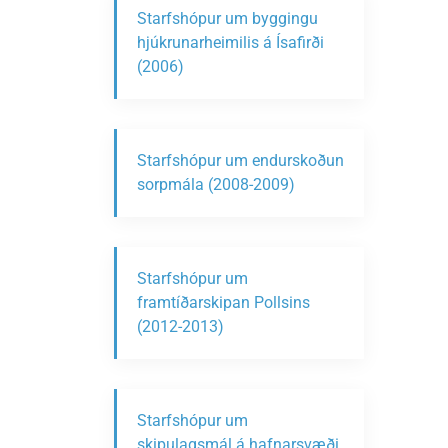
Starfshópur um byggingu
hjúkrunarheimilis á Ísafirði
(2006)
Starfshópur um endurskoðun
sorpmála (2008-2009)
Starfshópur um
framtíðarskipan Pollsins
(2012-2013)
Starfshópur um
skipulagsmál á hafnarsvæði