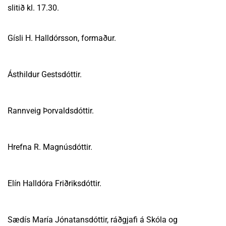
slitið kl. 17.30.
Gísli H. Halldórsson, formaður.
Ásthildur Gestsdóttir.
Rannveig Þorvaldsdóttir.
Hrefna R. Magnúsdóttir.
Elín Halldóra Friðriksdóttir.
Sædís María Jónatansdóttir, ráðgjafi á Skóla og