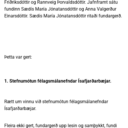
Friðriksdóttir og Rannveig Þorvaldsdóttir. Jafnframt sátu
fundinn Sædís María Jónatansdóttir og Anna Valgerður
Einarsdóttir. Sædís María Jónatansdóttir ritaði fundargerð.
Þetta var gert:
1. Stefnumótun félagsmálanefndar Ísafjarðarbæjar.
Rætt um vinnu við stefnumótun félagsmálanefndar
Ísafjarðarbæjar.
Fleira ekki gert, fundargerð upp lesin og samþykkt, fundi