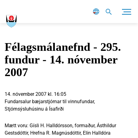
Leit
Félagsmálanefnd - 295.
fundur - 14. nóvember
2007
14. nóvember 2007 kl. 16:05
Fundarsalur bæjarstjórnar til vinnufundar,
Stjórnsýsluhúsinu á Ísafirði
Mætt voru: Gísli H. Halldórsson, formaður, Ásthildur
Gestsdóttir, Hrefna R. Magnúsdóttir, Elín Halldóra