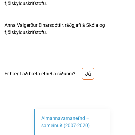
fjölskylduskrifstofu.
Anna Valgerður Einarsdóttir, ráðgjafi á Skóla og
fjölskylduskrifstofu.
Já
Er hægt að bæta efnið á síðunni?
Almannavarnanefnd –
sameinuð (2007-2020)