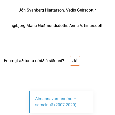
Jón Svanberg Hjartarson. Védis Geirsdóttir.
Ingibjörg María Guðmundsdóttir. Anna V. Einarsdóttir.
Já
Er hægt að bæta efnið á síðunni?
Almannavarnanefnd –
sameinuð (2007-2020)