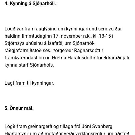
4. Kynning á Sjónarhóli.
Lögð var fram auglýsing um kynningarfund sem verður
haldinn fimmtudaginn 17. nóvember n.k., kl. 13-15 í
Stjórnsýsluhúsinu á Ísafirði, um Sjónarhól-
ráðgjafarmiðstöð ses. Þorgerður Ragnarsdóttir
framkvæmdastjóri og Hrefna Haraldsdóttir foreldraráðgjafi
kynna starf Sjónarhóls.
Lagt fram til kynningar.
5
.
Önnur mál.
Lögð fram greinargerð og tillaga frá Jóni Svanberg
Hjartarsyni, um að mótaðar verði verklagsreglur um aðstoð