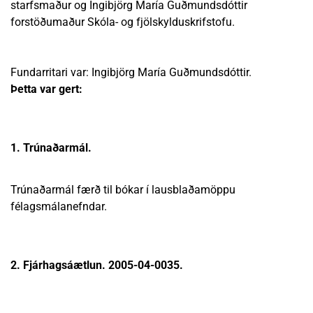
starfsmaður og Ingibjörg María Guðmundsdóttir
forstöðumaður Skóla- og fjölskylduskrifstofu.
Fundarritari var: Ingibjörg María Guðmundsdóttir.
Þetta var gert:
1. Trúnaðarmál.
Trúnaðarmál færð til bókar í lausblaðamöppu
félagsmálanefndar.
2. Fjárhagsáætlun. 2005-04-0035.