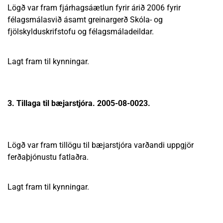
Lögð var fram fjárhagsáætlun fyrir árið 2006 fyrir
félagsmálasvið ásamt greinargerð Skóla- og
fjölskylduskrifstofu og félagsmáladeildar.
Lagt fram til kynningar.
3. Tillaga til bæjarstjóra. 2005-08-0023.
Lögð var fram tillögu til bæjarstjóra varðandi uppgjör
ferðaþjónustu fatlaðra.
Lagt fram til kynningar.