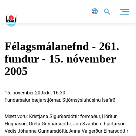
Leit
Félagsmálanefnd - 261.
fundur - 15. nóvember
2005
15. nóvember 2005 kl. 16:30
Fundarsalur bæjarstjórnar, Stjórnsýsluhúsinu Ísafirði
Mætt voru: Kristjana Sigurðardóttir formaður, Hörður
Högnason, Gréta Gunnarsdóttir, Jón Svanberg hjartarson,
Védís Jóhanna Gunnarsdóttir, Anna Valgerður Einarsdóttir