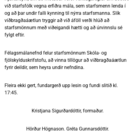
við starfsfólk vegna erfiðra mála, sem starfsmenn lenda í
og að þar undir falli kynning til nýrra starfsmanna. Slík
viðbragðaáætlun tryggir að við áföll verði hlúð að
starfsmönnum með viðeigandi hætti og að úrvinnslu sé
fylgt eftir.
Félagsmálanefnd felur starfsmönnum Skóla- og
fjölskylduskrifstofu, að vinna tillögur að viðbragðaáætlun
fyrir deildir, sem heyra undir nefndina.
Fleira ekki gert, fundargerð upp lesin og fundi slitið kl.
17:45.
Kristjana Sigurðardóttir, formaður.
Hörður Högnason. Gréta Gunnarsdóttir.