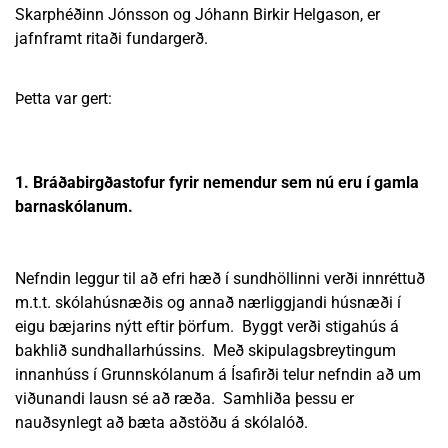
Skarphéðinn Jónsson og Jóhann Birkir Helgason, er
jafnframt ritaði fundargerð.
Þetta var gert:
1. Bráðabirgðastofur fyrir nemendur sem nú eru í gamla
barnaskólanum.
Nefndin leggur til að efri hæð í sundhöllinni verði innréttuð
m.t.t. skólahúsnæðis og annað nærliggjandi húsnæði í
eigu bæjarins nýtt eftir þörfum. Byggt verði stigahús á
bakhlið sundhallarhússins. Með skipulagsbreytingum
innanhúss í Grunnskólanum á Ísafirði telur nefndin að um
viðunandi lausn sé að ræða. Samhliða þessu er
nauðsynlegt að bæta aðstöðu á skólalóð.