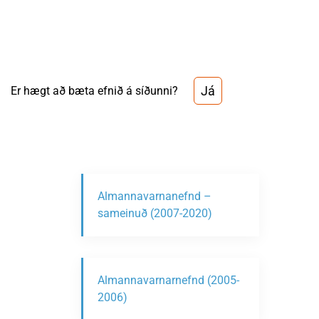
Já
Er hægt að bæta efnið á síðunni?
Almannavarnanefnd –
sameinuð (2007-2020)
Almannavarnarnefnd (2005-
2006)