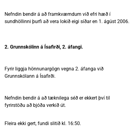
Nefndin bendir á að framkvæmdum við efri hæð í
sundhöllinni þurfi að vera lokið eigi síðar en 1. ágúst 2006.
2. Grunnskólinn á Ísafirði, 2. áfangi.
Fyrir liggja hönnunargögn vegna 2. áfanga við
Grunnskólann á Ísafirði.
Nefndin bendir á að tæknilega séð er ekkert því til
fyrirstöðu að bjóða verkið út.
Fleira ekki gert, fundi slitið kl. 16:50.