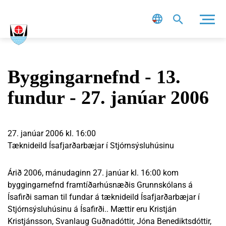
Leit
Byggingarnefnd - 13.
fundur - 27. janúar 2006
27. janúar 2006 kl. 16:00
Tæknideild Ísafjarðarbæjar í Stjórnsýsluhúsinu
Árið 2006, mánudaginn 27. janúar kl. 16:00 kom
byggingarnefnd framtíðarhúsnæðis Grunnskólans á
Ísafirði saman til fundar á tæknideild Ísafjarðarbæjar í
Stjórnsýsluhúsinu á Ísafirði.. Mættir eru Kristján
Kristjánsson, Svanlaug Guðnadóttir, Jóna Benediktsdóttir,