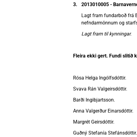
3.
2013010005 - Barnavernd
Lagt fram fundarboð frá 
nefndarmönnum og starfs
Lagt fram til kynningar.
Fleira ekki gert. Fundi slitið 
Rósa Helga Ingólfsdóttir.
Svava Rán Valgeirsdóttir.
Barði Ingibjartsson.
Anna Valgerður Einarsdóttir.
Margrét Geirsdóttir.
Guðný Stefanía Stefánsdóttir.