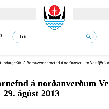
R
Leit
 fundargerðir
/
Barnaverndarnefnd á norðanverðum Vestfjörðu
rnefnd á norðanverðum Ve
dur
l
Eldri borgarar
Sundlaugar
Sorphirða og -förgun
Ráð og nefndir
- 29. ágúst 2013