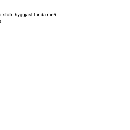
darstofu hyggjast funda með
0.