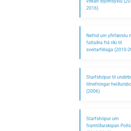
virkari stjórnsýslu (20
2016)
Nefnd um yfirfærslu 
fatlaðra frá ríki til
sveitarfélaga (2010-
Starfshópur til undir
tilnefningar heiðursb
(2006)
Starfshópur um
framtíðarskipan Polls