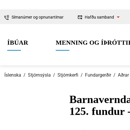
Símanúmer og opnunartímar
Hafðu samband
Fyrirspurnir
ÍBÚAR
MENNING OG ÍÞRÓTTI
Ábendingar og
kvartanir
Íslenska
/
Stjórnsýsla
/
Stjórnkerfi
/
Fundargerðir
/
Aðrar
Barnavernda
0-6 ára
Lífið í Ísafjarðarbæ
Skipulag og framkvæmdir
Um Ísafjarðarbæ
Grunnskólaal
Íþróttir
Byggingarmá
Stjórnkerfi
125. fundur 