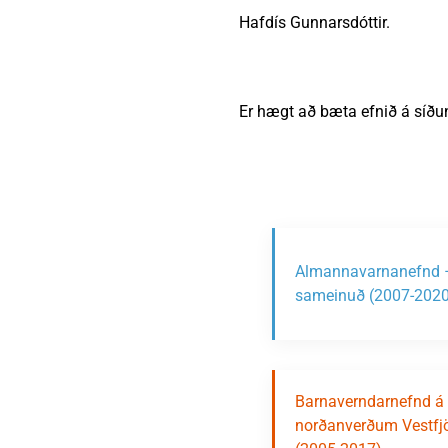
Hafdís Gunnarsdóttir.
Er hægt að bæta efnið á síðu
Almannavarnanefnd 
sameinuð (2007-2020
Barnaverndarnefnd á
norðanverðum Vestf