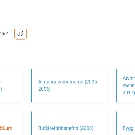
Já
nni?
Atvin
–
Almannavarnarnefnd (2005-
menni
)
2006)
2017
jörðum
Búfjáreftirlitsnefnd (2003)
Byggi