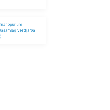
fnahópur um
asamlag Vestfjarða
)