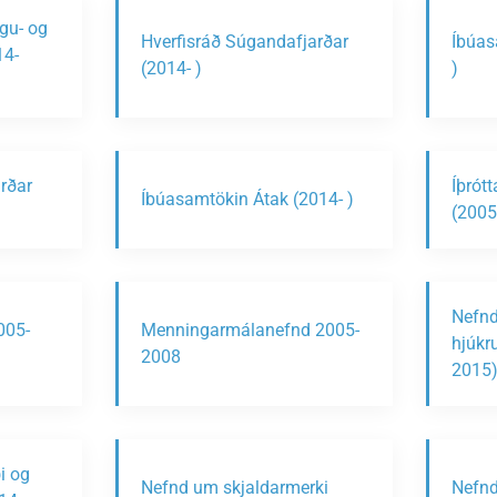
ngu- og
Hverfisráð Súgandafjarðar
Íbúas
14-
(2014- )
)
rðar
Íþrót
Íbúasamtökin Átak (2014- )
(2005
Nefnd
005-
Menningarmálanefnd 2005-
hjúkr
2008
2015
i og
Nefnd um skjaldarmerki
Nefnd