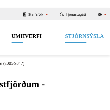
Starfsfólk
Þjónustugátt
Starfsmannaleit
UMHVERFI
STJÓRNSÝSLA
Fyrir starfsmenn
m (2005-2017)
stfjörðum -
Velferðarþjónusta
Menning og listir
Dýrahald
Fjármál