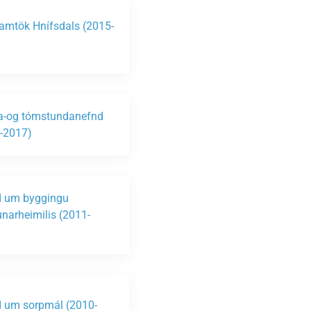
amtök Hnífsdals (2015-
ta-og tómstundanefnd
-2017)
 um byggingu
unarheimilis (2011-
)
 um sorpmál (2010-