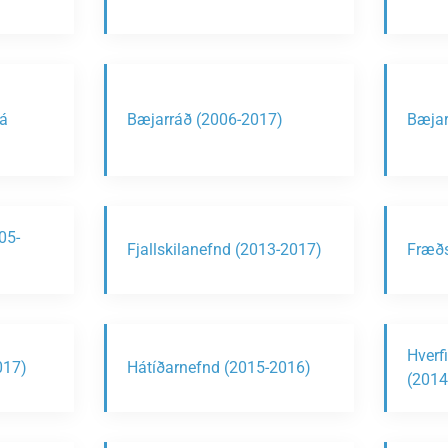
á
Bæjarráð (2006-2017)
Bæjar
05-
Fjallskilanefnd (2013-2017)
Fræðs
Hverfi
017)
Hátíðarnefnd (2015-2016)
(2014