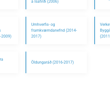
á Ísafirði (2006)
Umhverfis- og
Verke
s
framkvæmdanefnd (2014-
Byggð
6-2009)
2017)
(2011
ra
Öldungaráð (2016-2017)