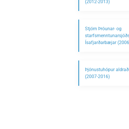
(2012-2013)
Stjórn Þróunar- og
starfsmenntunarsjóð
Ísafjarðarbæjar (200
Þjónustuhópur aldrað
(2007-2016)