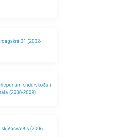
)
rdagskrá 21 (2002-
)
shópur um endurskoðun
ála (2008-2009)
n skíðasvæðis (2006-
)