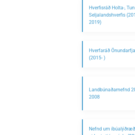
Hverfisráð Holta-, Tu
Seljalandshverfis (20
2019)
Hverfaráð Önundarfja
(2015- )
Landbúnaðarnefnd 2
2008
Nefnd um íbúalýðræð