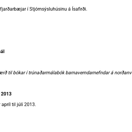
nn
nir
Viðburðir
Veður, færð og náttúruvá
Fréttir og útgáfa
jarðarbæjar í Stjórnsýsluhúsinu á Ísafirði.
ál
rð til bókar í trúnaðarmálabók barnaverndarnefndar á norðan
 2013
príl til júlí 2013.