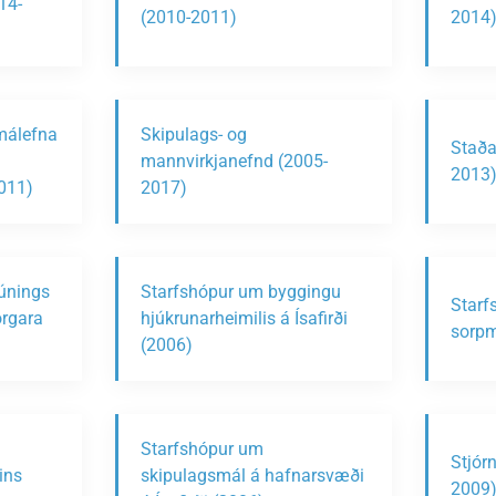
14-
(2010-2011)
2014
málefna
Skipulags- og
Staða
mannvirkjanefnd (2005-
2013
2011)
2017)
búnings
Starfshópur um byggingu
Starf
orgara
hjúkrunarheimilis á Ísafirði
sorpm
(2006)
Starfshópur um
Stjór
ins
skipulagsmál á hafnarsvæði
2009