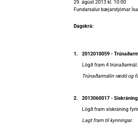
29. ágúst 2013 kl. 10:00
Heimili
Útivist og náttúra
Umhverfismál
Umsóknir
Nýir íbúar
Ferðamaðuri
Samgöngur
Svið og stofna
Fundarsalur bæjarstjórnar Ísaf
Dagskrá:
Reglur og samþykktir
1.
2012010059 - Trúnaðarm
Lögð fram 4 trúnaðarmál.
Trúnaðarmálin rædd og fæ
2.
2013060017 - Sískráning
Lögð fram sískráning fyrir a
Lagt fram til kynningar.