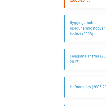
(2005-2017)
Byggingarnefnd
björgunarmiðstöðvar 
Ísafirði (2008)
Félagsmálanefnd (20
2017)
Hafnarstjórn (2005-2