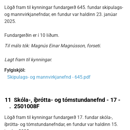
Lögð fram til kynningar fundargerð 645. fundar skipulags-
og mannvirkjanefndar, en fundur var haldinn 23. janúar
2025.
Fundargerðin er í 10 liðum.
Til máls tók: Magnús Einar Magnússon, forseti.
Lagt fram til kynningar.
Fylgiskjöl:
Skipulags- og mannvirkjanefnd - 645.pdf
11
Skóla-, íþrótta- og tómstundanefnd - 17 -
.
2501008F
Lögð fram til kynningar fundargerð 17. fundar skóla-,
íþrótta- og tómstundanefndar, en fundur var haldinn 15.