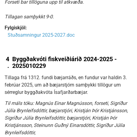
Forseti bar tillöguna upp til atkvæða.
Tillagan samþykkt 9-0.
Fylgiskjöl:
Stuðsamningur 2025-2027.doc
4
Byggðakvóti fiskveiðiárið 2024-2025 -
.
2025010229
Tillaga frá 1312. fundi bæjarráðs, en fundur var haldin 3.
febrúar 2025, um að bæjarstjórn samþykki tillögur um
sérreglur byggðakvóta Ísafjarðarbæjar.
Til máls tóku: Magnús Einar Magnússon, forseti, Sigríður
Júlía Brynleifsdóttir, bæjarstjóri, Kristján Þór Kristjánsson,
Sigríður Júlía Brynleifsdóttir, bæjarstjóri, Kristján Þór
Kristjánsson, Steinunn Guðný Einarsdóttir, Sigríður Júlía
Brynleifsdóttir,