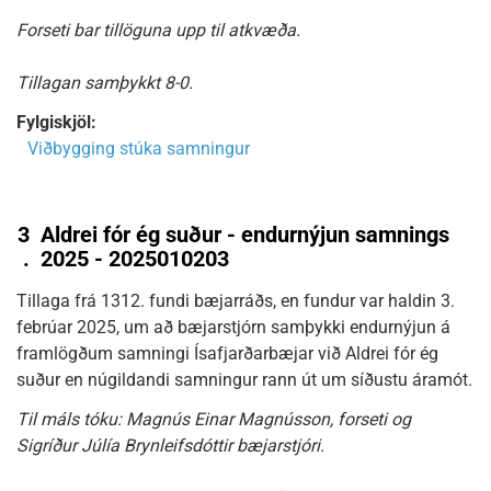
Forseti bar tillöguna upp til atkvæða.
Tillagan samþykkt 8-0.
Fylgiskjöl:
Viðbygging stúka samningur
3
Aldrei fór ég suður - endurnýjun samnings
.
2025 - 2025010203
Tillaga frá 1312. fundi bæjarráðs, en fundur var haldin 3.
febrúar 2025, um að bæjarstjórn samþykki endurnýjun á
framlögðum samningi Ísafjarðarbæjar við Aldrei fór ég
suður en núgildandi samningur rann út um síðustu áramót.
Til máls tóku: Magnús Einar Magnússon, forseti og
Sigríður Júlía Brynleifsdóttir bæjarstjóri.