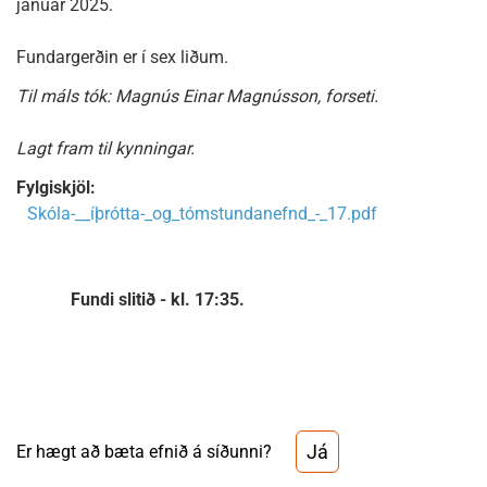
janúar 2025.
Fundargerðin er í sex liðum.
Til máls tók: Magnús Einar Magnússon, forseti.
Lagt fram til kynningar.
Fylgiskjöl:
Skóla-__íþrótta-_og_tómstundanefnd_-_17.pdf
Fundi slitið - kl. 17:35.
Já
Er hægt að bæta efnið á síðunni?