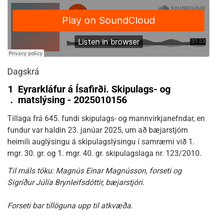
Dagskrá
1
Eyrarkláfur á Ísafirði. Skipulags- og
.
matslýsing - 2025010156
Tillaga frá 645. fundi skipulags- og mannvirkjanefndar, en
fundur var haldin 23. janúar 2025, um að bæjarstjórn
heimili auglýsingu á skipulagslýsingu í samræmi við 1.
mgr. 30. gr. og 1. mgr. 40. gr. skipulagslaga nr. 123/2010.
Til máls tóku: Magnús Einar Magnússon, forseti og
Sigríður Júlía Brynleifsdóttir, bæjarstjóri.
Forseti bar tillöguna upp til atkvæða.