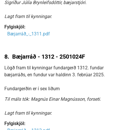
Sigríður Júlía Brynleifsdóttir, bæjarstjóri.
Lagt fram til kynningar.
Fylgiskjöl:
Bæjarráð_-_1311.pdf
8.
Bæjarráð - 1312 - 2501024F
Lögð fram til kynningar fundargerð 1312. fundar
bæjarráðs, en fundur var haldinn 3. febrúar 2025.
Fundargerðin er í sex liðum
Til máls tók: Magnús Einar Magnússon, forseti.
Lagt fram til kynningar.
Fylgiskjöl: