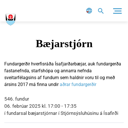
Leit
Bæjarstjórn
Fundargerðir hverfisráða Ísafjarðarbæjar, auk fundargerða
fastanefnda, starfshópa og annarra nefnda
sveitarfélagsins af fundum sem haldnir voru til og með
ársins 2017 má finna undir
aðrar fundargerðir
546. fundur
06. febrúar 2025 kl. 17:00 - 17:35
í fundarsal bæjarstjórnar í Stjórnsýsluhúsinu á Ísafirði