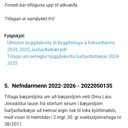
Forseti bar tillöguna upp til atkvæða.
Tillagan er samþykkt:9-0
Fylgiskjöl:
Úthlutun byggðakvóta til byggðarlaga á fiskveiðiárinu
2024_2025_Ísafjarðarbær.pdf
Tillaga um sérreglur byggðakvóta Ísafjarðarbæjar 2024-
2025
5.
Nefndarmenn 2022-2026 - 2022050135
Tillaga bæjarstjóra um að bæjarstjórn veiti Örnu Láru
Jónsdóttur lausn frá störfum sínum í bæjarstjórn
Ísafjarðarbæjar að hennar eigin ósk til loka kjörtímabils,
með vísan til heimildar í 2.mgr. 30. gr sveitastjórnarlaga nr.
38/2011.