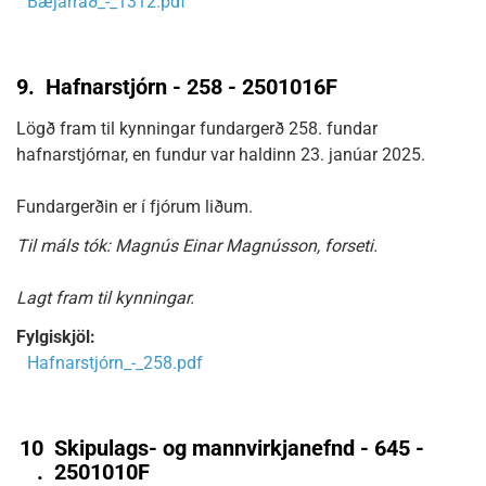
Bæjarráð_-_1312.pdf
9.
Hafnarstjórn - 258 - 2501016F
Lögð fram til kynningar fundargerð 258. fundar
hafnarstjórnar, en fundur var haldinn 23. janúar 2025.
Fundargerðin er í fjórum liðum.
Til máls tók: Magnús Einar Magnússon, forseti.
Lagt fram til kynningar.
Fylgiskjöl:
Hafnarstjórn_-_258.pdf
10
Skipulags- og mannvirkjanefnd - 645 -
.
2501010F