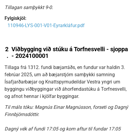
Tillagan samþykkt 9-0.
Fylgiskjöl:
110946-LYS-001-V01-Eyrarkláfur.pdf
2
Viðbygging við stúku á Torfnesvelli - sjoppa
.
- 2024100001
Tillaga frá 1312. fundi bæjarráðs, en fundur var haldin 3.
febrúar 2025, um að bæjarstjórn samþykki samning
Ísafjarðarbæjar og Knattspyrnudeildar Vestra yngri um
byggingu viðbyggingar við áhorfendastúku á Torfnesvelli,
og afnot hennar í kjölfar byggingar.
Til máls tóku: Magnús Einar Magnússon, forseti og Dagný
Finnbjörnsdóttir.
Dagný vék af fundi 17:05 og kom aftur til fundar 17:05