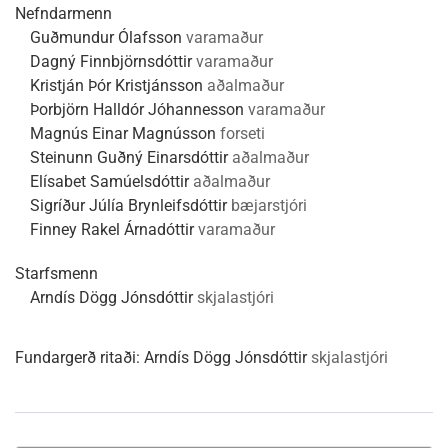
Nefndarmenn
Guðmundur Ólafsson
varamaður
Dagný Finnbjörnsdóttir
varamaður
Kristján Þór Kristjánsson
aðalmaður
Þorbjörn Halldór Jóhannesson
varamaður
Magnús Einar Magnússon
forseti
Steinunn Guðný Einarsdóttir
aðalmaður
Elísabet Samúelsdóttir
aðalmaður
Sigríður Júlía Brynleifsdóttir
bæjarstjóri
Finney Rakel Árnadóttir
varamaður
Starfsmenn
Arndís Dögg Jónsdóttir
skjalastjóri
Fundargerð ritaði:
Arndís Dögg Jónsdóttir
skjalastjóri