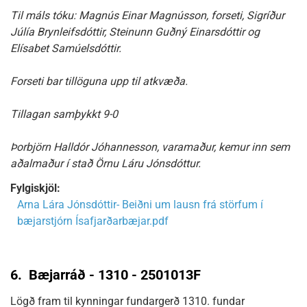
Til máls tóku: Magnús Einar Magnússon, forseti, Sigríður
Júlía Brynleifsdóttir, Steinunn Guðný Einarsdóttir og
Elísabet Samúelsdóttir.
Forseti bar tillöguna upp til atkvæða.
Tillagan samþykkt 9-0
Þorbjörn Halldór Jóhannesson, varamaður, kemur inn sem
aðalmaður í stað Örnu Láru Jónsdóttur.
Fylgiskjöl:
Arna Lára Jónsdóttir- Beiðni um lausn frá störfum í
bæjarstjórn Ísafjarðarbæjar.pdf
6.
Bæjarráð - 1310 - 2501013F
Lögð fram til kynningar fundargerð 1310. fundar