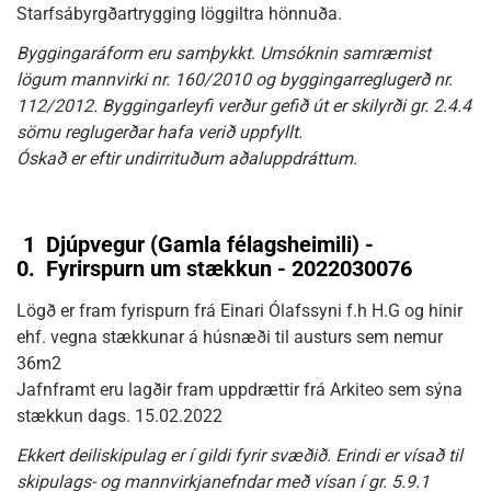
Starfsábyrgðartrygging löggiltra hönnuða.
Byggingaráform eru samþykkt. Umsóknin samræmist
lögum mannvirki nr. 160/2010 og byggingarreglugerð nr.
112/2012. Byggingarleyfi verður gefið út er skilyrði gr. 2.4.4
sömu reglugerðar hafa verið uppfyllt.
Óskað er eftir undirrituðum aðaluppdráttum.
1
Djúpvegur (Gamla félagsheimili) -
0.
Fyrirspurn um stækkun - 2022030076
Lögð er fram fyrispurn frá Einari Ólafssyni f.h H.G og hinir
ehf. vegna stækkunar á húsnæði til austurs sem nemur
36m2
Jafnframt eru lagðir fram uppdrættir frá Arkiteo sem sýna
stækkun dags. 15.02.2022
Ekkert deiliskipulag er í gildi fyrir svæðið. Erindi er vísað til
skipulags- og mannvirkjanefndar með vísan í gr. 5.9.1