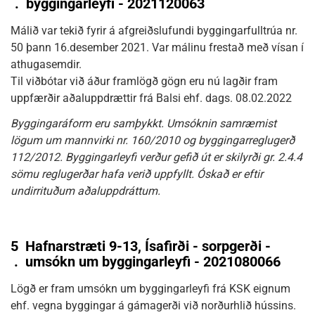
.
byggingarleyfi - 2021120063
Málið var tekið fyrir á afgreiðslufundi byggingarfulltrúa nr.
50 þann 16.desember 2021. Var málinu frestað með vísan í
athugasemdir.
Til viðbótar við áður framlögð gögn eru nú lagðir fram
uppfærðir aðaluppdrættir frá Balsi ehf. dags. 08.02.2022
Byggingaráform eru samþykkt. Umsóknin samræmist
lögum um mannvirki nr. 160/2010 og byggingarreglugerð
112/2012. Byggingarleyfi verður gefið út er skilyrði gr. 2.4.4
sömu reglugerðar hafa verið uppfyllt. Óskað er eftir
undirrituðum aðaluppdráttum.
5
Hafnarstræti 9-13, Ísafirði - sorpgerði -
.
umsókn um byggingarleyfi - 2021080066
Lögð er fram umsókn um byggingarleyfi frá KSK eignum
ehf. vegna byggingar á gámagerði við norðurhlið hússins.