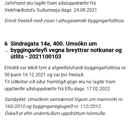
Jafnframt eru lagðir fram aðaluppdrættir frá
Verkfræðistofu Suðurnesja dags. 24.08.2021
Erindi frestað með vísan í athugasemdir byggingarfulltrúa.
6
Sindragata 14a, 400. Umsókn um
.
byggingarleyfi vegna breyttrar notkunar og
útlits - 2021100103
Erindið var tekið fyrir á afgreiðslufundi byggingarfulltrúa nr.
50 þann 16.12.2021 og var því frestað.
Til viðbótar við áður framlögð gögn eru nú lagðir fram
uppfærðir aðaluppdrættir frá Eflu dags. 17.02.2022
Samþykkt. Umsóknin samræmist lögum um mannvirki nr.
160/2010 og byggingarreglugerð nr. 112/2012.
Óskað er eftir undirrituðum uppdráttum hönnuða.