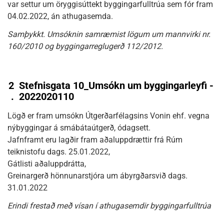
var settur um öryggisúttekt byggingarfulltrúa sem fór fram
04.02.2022, án athugasemda.
Samþykkt. Umsóknin samræmist lögum um mannvirki nr.
160/2010 og byggingarreglugerð 112/2012.
2
Stefnisgata 10_Umsókn um byggingarleyfi -
.
2022020110
Lögð er fram umsókn Útgerðarfélagsins Vonin ehf. vegna
nýbyggingar á smábátaútgerð, ódagsett.
Jafnframt eru lagðir fram aðaluppdrættir frá Rúm
teiknistofu dags. 25.01.2022,
Gátlisti aðaluppdrátta,
Greinargerð hönnunarstjóra um ábyrgðarsvið dags.
31.01.2022
Erindi frestað með vísan í athugasemdir byggingarfulltrúa