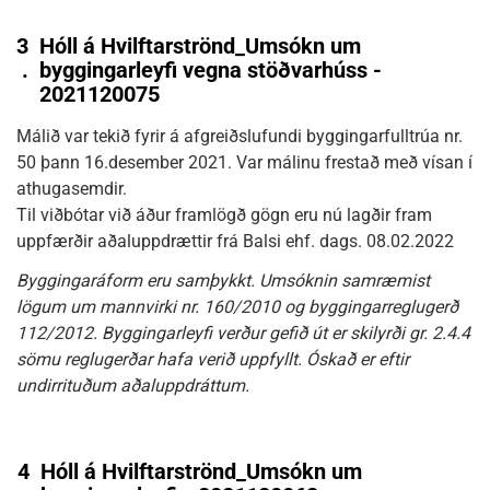
3
Hóll á Hvilftarströnd_Umsókn um
.
byggingarleyfi vegna stöðvarhúss -
2021120075
Málið var tekið fyrir á afgreiðslufundi byggingarfulltrúa nr.
50 þann 16.desember 2021. Var málinu frestað með vísan í
athugasemdir.
Til viðbótar við áður framlögð gögn eru nú lagðir fram
uppfærðir aðaluppdrættir frá Balsi ehf. dags. 08.02.2022
Byggingaráform eru samþykkt. Umsóknin samræmist
lögum um mannvirki nr. 160/2010 og byggingarreglugerð
112/2012. Byggingarleyfi verður gefið út er skilyrði gr. 2.4.4
sömu reglugerðar hafa verið uppfyllt. Óskað er eftir
undirrituðum aðaluppdráttum.
4
Hóll á Hvilftarströnd_Umsókn um