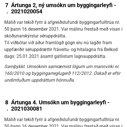
7
Ártunga 2, ný umsókn um byggingarleyfi -
.
2021020054
Málið var tekið fyrir á afgreiðslufundi byggingarfulltrúa nr.
50 þann 16.desember 2021. Var málinu frestað með vísan í
skoðunarskýrslur séruppdrátta.
Til viðbótar við áður framlögð gögn eru nú lagðir fram
uppfærðir séruppdrættir fráveitu- og hitalagna frá Belkod
dags: 25.01.2021 ásamt gátlistum lagnauppdrátta.
Samþykkt. Umsóknin samræmist lögum um mannvirki nr.
160/2010 og byggingarreglugerð 112/2012. Óskað er eftir
undirrituðum uppdráttum hönnuða.
8
Ártunga 4. Umsókn um byggingarleyfi -
.
2021030081
Málið var tekið fyrir á afgreiðslufundi byggingarfulltrúa nr.
50 þann 16.desember 2021. Var málinu frestað með vísan í