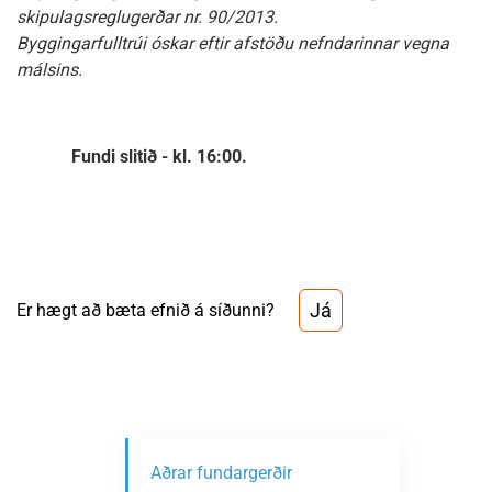
skipulagsreglugerðar nr. 90/2013.
Byggingarfulltrúi óskar eftir afstöðu nefndarinnar vegna
málsins.
Fundi slitið - kl. 16:00.
Já
Er hægt að bæta efnið á síðunni?
Aðrar fundargerðir