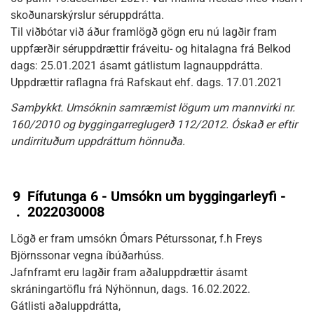
skoðunarskýrslur séruppdrátta.
Til viðbótar við áður framlögð gögn eru nú lagðir fram
uppfærðir séruppdrættir fráveitu- og hitalagna frá Belkod
dags: 25.01.2021 ásamt gátlistum lagnauppdrátta.
Uppdrættir raflagna frá Rafskaut ehf. dags. 17.01.2021
Samþykkt. Umsóknin samræmist lögum um mannvirki nr.
160/2010 og byggingarreglugerð 112/2012. Óskað er eftir
undirrituðum uppdráttum hönnuða.
9
Fífutunga 6 - Umsókn um byggingarleyfi -
.
2022030008
Lögð er fram umsókn Ómars Péturssonar, f.h Freys
Björnssonar vegna íbúðarhúss.
Jafnframt eru lagðir fram aðaluppdrættir ásamt
skráningartöflu frá Nýhönnun, dags. 16.02.2022.
Gátlisti aðaluppdrátta,