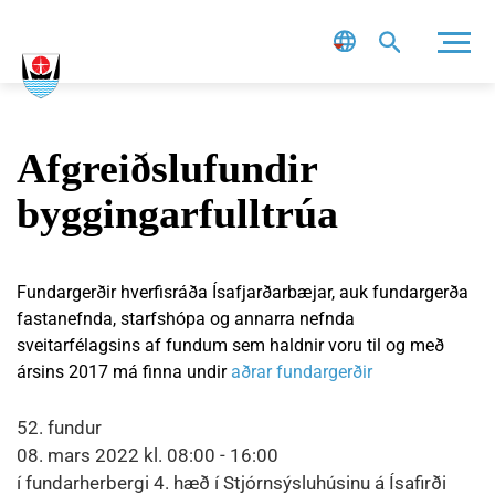
Leit
Afgreiðslufundir
byggingarfulltrúa
Fundargerðir hverfisráða Ísafjarðarbæjar, auk fundargerða
fastanefnda, starfshópa og annarra nefnda
sveitarfélagsins af fundum sem haldnir voru til og með
ársins 2017 má finna undir
aðrar fundargerðir
52. fundur
08. mars 2022 kl. 08:00 - 16:00
í fundarherbergi 4. hæð í Stjórnsýsluhúsinu á Ísafirði