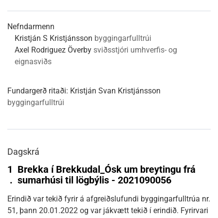
Nefndarmenn
Kristján S Kristjánsson
byggingarfulltrúi
Axel Rodriguez Överby
sviðsstjóri umhverfis- og
eignasviðs
Fundargerð ritaði:
Kristján Svan Kristjánsson
byggingarfulltrúi
Dagskrá
1
Brekka í Brekkudal_Ósk um breytingu frá
.
sumarhúsi til lögbýlis - 2021090056
Erindið var tekið fyrir á afgreiðslufundi byggingarfulltrúa nr.
51, þann 20.01.2022 og var jákvætt tekið í erindið. Fyrirvari