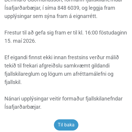
Ísafjarðarbæjar, í síma 848 6039, og leggja fram
upplýsingar sem sýna fram á eignarrétt.
Frestur til að gefa sig fram er til kl. 16:00 föstudaginn
15. maí 2026.
Ef eigandi finnst ekki innan frestsins verður málið
tekið til frekari afgreiðslu samkvæmt gildandi
fjallskilareglum og lögum um afréttamálefni og
fjallskil.
Nánari upplýsingar veitir formaður fjallskilanefndar
Ísafjarðarbæjar.
Til baka