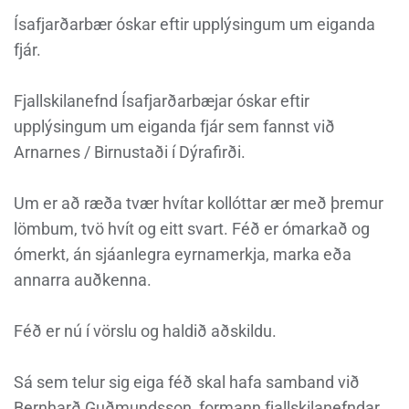
Ísafjarðarbær óskar eftir upplýsingum um eiganda
fjár.
Fjallskilanefnd Ísafjarðarbæjar óskar eftir
upplýsingum um eiganda fjár sem fannst við
Arnarnes / Birnustaði í Dýrafirði.
Um er að ræða tvær hvítar kollóttar ær með þremur
lömbum, tvö hvít og eitt svart. Féð er ómarkað og
ómerkt, án sjáanlegra eyrnamerkja, marka eða
annarra auðkenna.
Féð er nú í vörslu og haldið aðskildu.
Sá sem telur sig eiga féð skal hafa samband við
Bernharð Guðmundsson, formann fjallskilanefndar