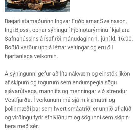
Bæjarlistamaðurinn Ingvar Friðbjarnar Sveinsson,
Ingi Bjössi, opnar sýningu í Fjölnotarýminu í kjallara
Safnahússins á Ísafirði mánudaginn 1. júní kl. 16:00.
Boðið verður upp á léttar veitingar og eru öll
hjartanlega velkomin.
Á sýningunni gefur að líta nákvæm og einstök líkön
af skipum og togurum sem endurspegla sögu
sjávarútvegs, mannlífs og menningar við strendur
Vestfjarða. Í verkunum má sjá mikla natni og
þolinmæði þar sem hvert smáatriði er unnið af alúð
og virðingu fyrir efniviðnum og sögunni sem skipin
bera með sér.