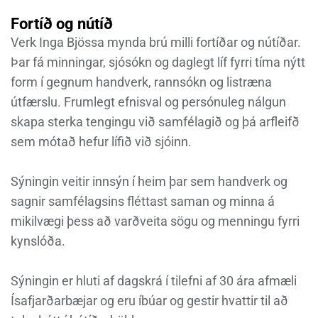
Fortíð og nútíð
Verk Inga Bjössa mynda brú milli fortíðar og nútíðar.
Þar fá minningar, sjósókn og daglegt líf fyrri tíma nýtt
form í gegnum handverk, rannsókn og listræna
útfærslu. Frumlegt efnisval og persónuleg nálgun
skapa sterka tengingu við samfélagið og þá arfleifð
sem mótað hefur lífið við sjóinn.
Sýningin veitir innsýn í heim þar sem handverk og
sagnir samfélagsins fléttast saman og minna á
mikilvægi þess að varðveita sögu og menningu fyrri
kynslóða.
Sýningin er hluti af dagskrá í tilefni af 30 ára afmæli
Ísafjarðarbæjar og eru íbúar og gestir hvattir til að