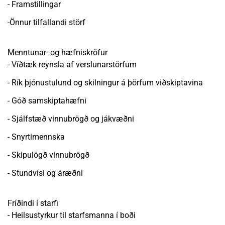
- Framstillingar
-Önnur tilfallandi störf
Menntunar- og hæfniskröfur
- Víðtæk reynsla af verslunarstörfum
- Rík þjónustulund og skilningur á þörfum viðskiptavina
- Góð samskiptahæfni
- Sjálfstæð vinnubrögð og jákvæðni
- Snyrtimennska
- Skipulögð vinnubrögð
- Stundvísi og áræðni
Fríðindi í starfi
- Heilsustyrkur til starfsmanna í boði