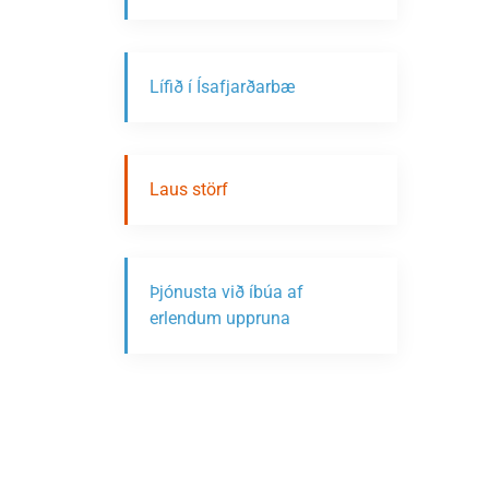
Lífið í Ísafjarðarbæ
Laus störf
Þjónusta við íbúa af
erlendum uppruna