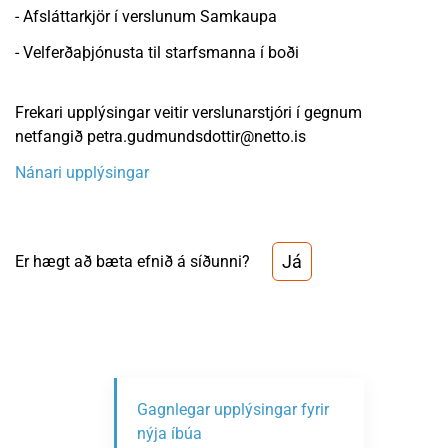
- Afsláttarkjör í verslunum Samkaupa
- Velferðaþjónusta til starfsmanna í boði
Frekari upplýsingar veitir verslunarstjóri í gegnum
netfangið petra.gudmundsdottir@netto.is
Nánari upplýsingar
Já
Er hægt að bæta efnið á síðunni?
Gagnlegar upplýsingar fyrir
nýja íbúa