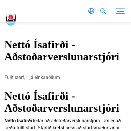
Leit
Nettó Ísafirði -
Aðstoðarverslunarstjóri
Fullt starf, Hjá einkaaðilum
Nettó Ísafirði -
Aðstoðarverslunarstjóri
Nettó Ísafirði
leitar að aðstoðarverslunarstjóra. Um er að
ræða fullt starf. Starfið krefst þess að starfsmaður vinni