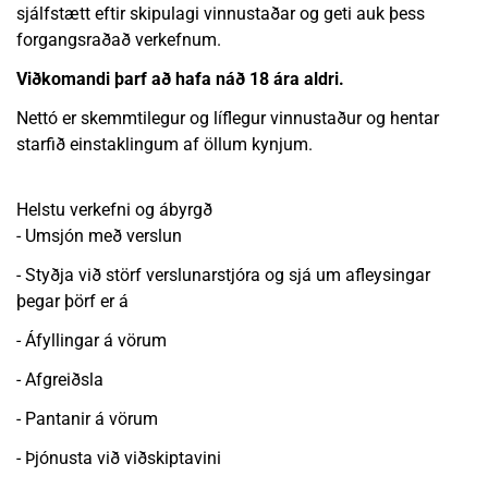
sjálfstætt eftir skipulagi vinnustaðar og geti auk þess
forgangsraðað verkefnum.
Viðkomandi þarf að hafa náð 18 ára aldri.
Nettó er skemmtilegur og líflegur vinnustaður og hentar
starfið einstaklingum af öllum kynjum.
Helstu verkefni og ábyrgð
- Umsjón með verslun
- Styðja við störf verslunarstjóra og sjá um afleysingar
þegar þörf er á
- Áfyllingar á vörum
- Afgreiðsla
- Pantanir á vörum
- Þjónusta við viðskiptavini