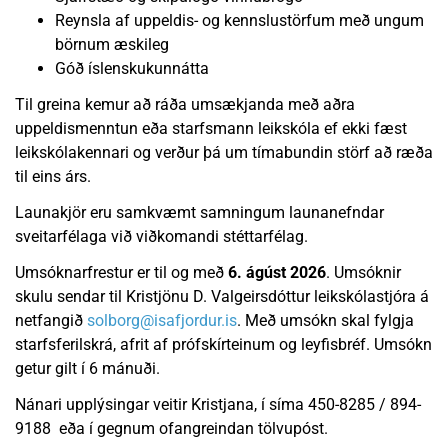
Reynsla af uppeldis- og kennslustörfum með ungum
börnum æskileg
Góð íslenskukunnátta
Til greina kemur að ráða umsækjanda með aðra
uppeldismenntun eða starfsmann leikskóla ef ekki fæst
leikskólakennari og verður þá um tímabundin störf að ræða
til eins árs.
Launakjör eru samkvæmt samningum launanefndar
sveitarfélaga við viðkomandi stéttarfélag.
Umsóknarfrestur er til og með
6. ágúst 2026
. Umsóknir
skulu sendar til Kristjönu D. Valgeirsdóttur leikskólastjóra á
netfangið
solborg@isafjordur.is
. Með umsókn skal fylgja
starfsferilskrá, afrit af prófskírteinum og leyfisbréf. Umsókn
getur gilt í 6 mánuði.
Nánari upplýsingar veitir Kristjana, í síma 450-8285 / 894-
9188 eða í gegnum ofangreindan tölvupóst.