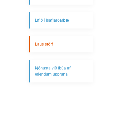
Lífið í Ísafjarðarbæ
Laus störf
Þjónusta við íbúa af
erlendum uppruna