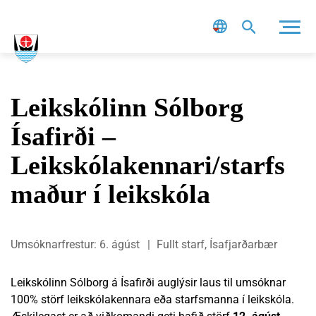
Leit
Leikskólinn Sólborg
Ísafirði –
Leikskólakennari/starfs
maður í leikskóla
Umsóknarfrestur: 6. ágúst
Fullt starf, Ísafjarðarbær
Leikskólinn Sólborg á Ísafirði auglýsir laus til umsóknar
100% störf leikskólakennara eða starfsmanna í leikskóla.