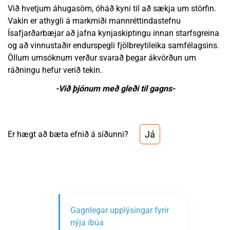
Við hvetjum áhugasöm, óháð kyni til að sækja um störfin.
Vakin er athygli á markmiði mannréttindastefnu
Ísafjarðarbæjar að jafna kynjaskiptingu innan starfsgreina
og að vinnustaðir endurspegli fjölbreytileika samfélagsins.
Öllum umsóknum verður svarað þegar ákvörðun um
ráðningu hefur verið tekin.
-Við þjónum með gleði til gagns-
Já
Er hægt að bæta efnið á síðunni?
Gagnlegar upplýsingar fyrir
nýja íbúa