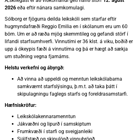
Æskilegast er að viðkomandi geti hafið störf
12. ágúst
2026
eða eftir nánara samkomulagi.
Sólborg er fjögurra deilda leikskóli sem starfar eftir
hugmyndafræði Reggio Emilia en í skólanum eru um 60
börn. Um er að ræða mjög skemmtileg og gefandi störf í
lifandi starfsumhverfi. Vinnutími er 36 klst. á viku, boðið er
upp á ókeypis fæði á vinnutíma og þá er hægt að sækja
um stuðning vegna fjarnáms.
Helstu verkefni og ábyrgð:
Að vinna að uppeldi og menntun leikskólabarna
samkvæmt starfslýsingu, þ.m.t. að taka þátt í
skipulagningu faglegs starfs og foreldrasamstarfi.
Hæfniskröfur:
Leikskólakennaramenntun
Jákvæðni og lipurð í samskiptum
Frumkvæði í starfi og sveigjanleiki
Sjálfstæð og skipulögð vinnubrögð