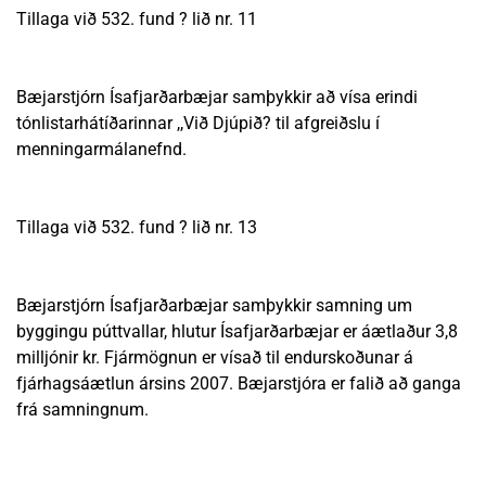
Tillaga við 532. fund ? lið nr. 11
Bæjarstjórn Ísafjarðarbæjar samþykkir að vísa erindi
tónlistarhátíðarinnar ,,Við Djúpið? til afgreiðslu í
menningarmálanefnd.
Tillaga við 532. fund ? lið nr. 13
Bæjarstjórn Ísafjarðarbæjar samþykkir samning um
byggingu púttvallar, hlutur Ísafjarðarbæjar er áætlaður 3,8
milljónir kr. Fjármögnun er vísað til endurskoðunar á
fjárhagsáætlun ársins 2007. Bæjarstjóra er falið að ganga
frá samningnum.