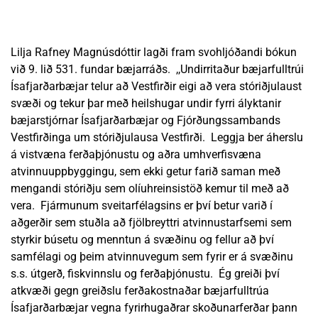
Lilja Rafney Magnúsdóttir lagði fram svohljóðandi bókun
við 9. lið 531. fundar bæjarráðs. ,,Undirritaður bæjarfulltrúi
Ísafjarðarbæjar telur að Vestfirðir eigi að vera stóriðjulaust
svæði og tekur þar með heilshugar undir fyrri ályktanir
bæjarstjórnar Ísafjarðarbæjar og Fjórðungssambands
Vestfirðinga um stóriðjulausa Vestfirði. Leggja ber áherslu
á vistvæna ferðaþjónustu og aðra umhverfisvæna
atvinnuuppbyggingu, sem ekki getur farið saman með
mengandi stóriðju sem olíuhreinsistöð kemur til með að
vera. Fjármunum sveitarfélagsins er því betur varið í
aðgerðir sem stuðla að fjölbreyttri atvinnustarfsemi sem
styrkir búsetu og menntun á svæðinu og fellur að því
samfélagi og þeim atvinnuvegum sem fyrir er á svæðinu
s.s. útgerð, fiskvinnslu og ferðaþjónustu. Ég greiði því
atkvæði gegn greiðslu ferðakostnaðar bæjarfulltrúa
Ísafjarðarbæjar vegna fyrirhugaðrar skoðunarferðar þann