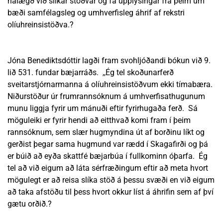
nálægð við slíkar stöðvar og fá upplýsingar frá þeim um
bæði samfélagsleg og umhverfisleg áhrif af rekstri
olíuhreinsistöðva.?
Jóna Benediktsdóttir lagði fram svohljóðandi bókun við 9.
lið 531. fundar bæjarráðs. ,,Ég tel skoðunarferð
sveitarstjórnarmanna á olíuhreinsistöðvum ekki tímabæra.
Niðurstöður úr frumrannsóknum á umhverfisathugunum
munu liggja fyrir um mánuði eftir fyrirhugaða ferð. Sá
möguleiki er fyrir hendi að eitthvað komi fram í þeim
rannsóknum, sem slær hugmyndina út af borðinu líkt og
gerðist þegar sama hugmund var rædd í Skagafirði og þá
er búið að eyða skattfé bæjarbúa í fullkominn óþarfa. Ég
tel að við eigum að láta sérfræðingum eftir að meta hvort
mögulegt er að reisa slíka stöð á þessu svæði en við eigum
að taka afstöðu til þess hvort okkur líst á áhrifin sem af því
gætu orðið.?