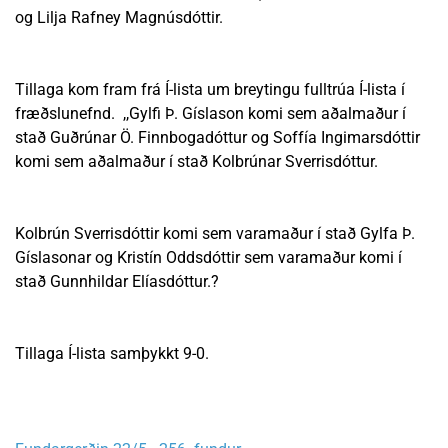
og Lilja Rafney Magnúsdóttir.
Tillaga kom fram frá Í-lista um breytingu fulltrúa Í-lista í
fræðslunefnd. ,,Gylfi Þ. Gíslason komi sem aðalmaður í
stað Guðrúnar Ö. Finnbogadóttur og Soffía Ingimarsdóttir
komi sem aðalmaður í stað Kolbrúnar Sverrisdóttur.
Kolbrún Sverrisdóttir komi sem varamaður í stað Gylfa Þ.
Gíslasonar og Kristín Oddsdóttir sem varamaður komi í
stað Gunnhildar Elíasdóttur.?
Tillaga Í-lista samþykkt 9-0.