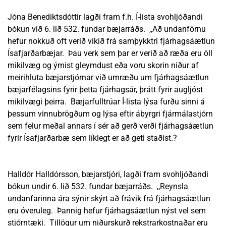
Jóna Benediktsdóttir lagði fram f.h. Í-lista svohljóðandi
bókun við 6. lið 532. fundar bæjarráðs. ,,Að undanförnu
hefur nokkuð oft verið vikið frá samþykktri fjárhagsáætlun
Ísafjarðarbæjar. Þau verk sem þar er verið að ræða eru öll
mikilvæg og ýmist gleymdust eða voru skorin niður af
meirihluta bæjarstjórnar við umræðu um fjárhagsáætlun
bæjarfélagsins fyrir þetta fjárhagsár, þrátt fyrir augljóst
mikilvægi þeirra. Bæjarfulltrúar Í-lista lýsa furðu sinni á
þessum vinnubrögðum og lýsa eftir ábyrgri fjármálastjórn
sem felur meðal annars í sér að gerð verði fjárhagsáætlun
fyrir Ísafjarðarbæ sem líklegt er að geti staðist.?
Halldór Halldórsson, bæjarstjóri, lagði fram svohljóðandi
bókun undir 6. lið 532. fundar bæjarráðs. ,,Reynsla
undanfarinna ára sýnir skýrt að frávik frá fjárhagsáætlun
eru óveruleg. Þannig hefur fjárhagsáætlun nýst vel sem
stjórntæki. Tillögur um niðurskurð rekstrarkostnaðar eru