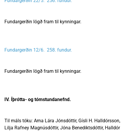
Fundargerðin 22/5. 256. fundur.
Fundargerðin lögð fram til kynningar.
Fundargerðin 12/6. 258. fundur.
Fundargerðin lögð fram til kynningar.
IV. Íþrótta- og tómstundanefnd.
Til máls tóku: Arna Lára Jónsdóttir, Gísli H. Halldórsson,
Lilja Rafney Magnúsdóttir, Jóna Benediktsdóttir, Halldór