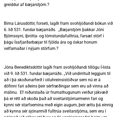
greiddur af bæjarstjórn.?
Birna Lárusdóttir, forseti, lagði fram svohljóðandi bókun við
6. lið 531. fundar bæjarráðs. ,,Bæjarstjórn þakkar Jóni
Björnssyni, íþrótta- og tómstundafulltrúa, farsæl störf í
þágu Ísafjarðarbæjar til fjölda ára og óskar honum
velfarnaðar í nýjum störfum.?
Jóna Benediktsdóttir lagði fram svohljóðandi tillögu Í-lista
við 9. lið 531. fundar bæjarráðs. ,,Við undirrituð leggjum til
að í þá skoðunarferð í olíuhreinsistöðvar sem nú er á
döfinni fari aðeins þeir sérfræðingar sem eru að vinna að
málinu. Ef niðurstaða úr frumathugunum verður jákvæð
þá er rétt að skoða það að sveitarstjórnarmenn fari og
kynni sér starfsemina með eigin augum, þeir ættu þá einnig
að kynna sér sjónarmið fulltrúa sveitarstjórna, sem eru í