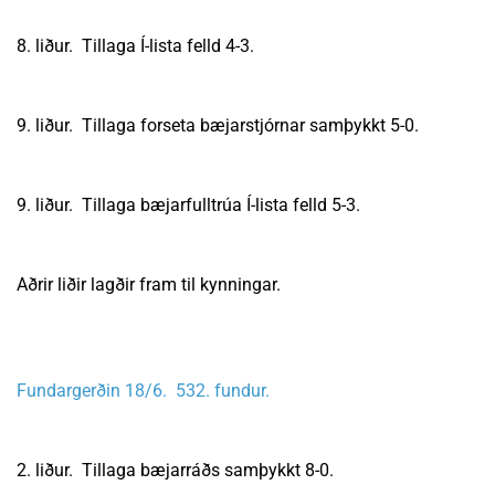
8. liður. Tillaga Í-lista felld 4-3.
9. liður. Tillaga forseta bæjarstjórnar samþykkt 5-0.
9. liður. Tillaga bæjarfulltrúa Í-lista felld 5-3.
Aðrir liðir lagðir fram til kynningar.
Fundargerðin 18/6. 532. fundur.
2. liður. Tillaga bæjarráðs samþykkt 8-0.