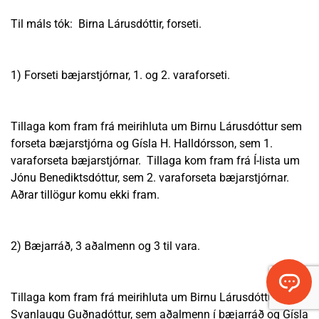
Til máls tók: Birna Lárusdóttir, forseti.
1) Forseti bæjarstjórnar, 1. og 2. varaforseti.
Tillaga kom fram frá meirihluta um Birnu Lárusdóttur sem
forseta bæjarstjórna og Gísla H. Halldórsson, sem 1.
varaforseta bæjarstjórnar. Tillaga kom fram frá Í-lista um
Jónu Benediktsdóttur, sem 2. varaforseta bæjarstjórnar.
Aðrar tillögur komu ekki fram.
2) Bæjarráð, 3 aðalmenn og 3 til vara.
Tillaga kom fram frá meirihluta um Birnu Lárusdóttur og
Svanlaugu Guðnadóttur, sem aðalmenn í bæjarráð og Gísla