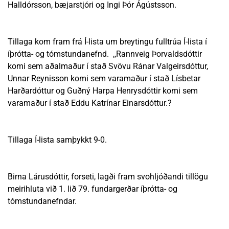
Halldórsson, bæjarstjóri og Ingi Þór Ágústsson.
Tillaga kom fram frá Í-lista um breytingu fulltrúa Í-lista í
íþrótta- og tómstundanefnd. ,,Rannveig Þorvaldsdóttir
komi sem aðalmaður í stað Svövu Ránar Valgeirsdóttur,
Unnar Reynisson komi sem varamaður í stað Lísbetar
Harðardóttur og Guðný Harpa Henrysdóttir komi sem
varamaður í stað Eddu Katrínar Einarsdóttur.?
Tillaga Í-lista samþykkt 9-0.
Birna Lárusdóttir, forseti, lagði fram svohljóðandi tillögu
meirihluta við 1. lið 79. fundargerðar íþrótta- og
tómstundanefndar.