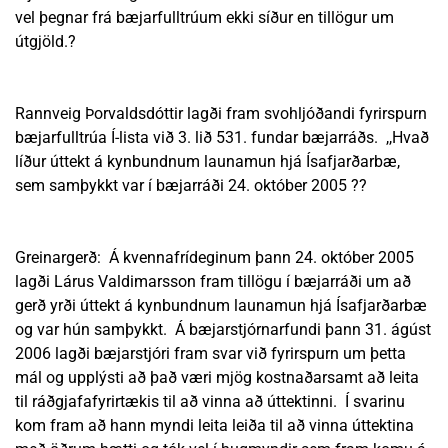
vel þegnar frá bæjarfulltrúum ekki síður en tillögur um
útgjöld.?
Rannveig Þorvaldsdóttir lagði fram svohljóðandi fyrirspurn
bæjarfulltrúa Í-lista við 3. lið 531. fundar bæjarráðs. ,,Hvað
líður úttekt á kynbundnum launamun hjá Ísafjarðarbæ,
sem samþykkt var í bæjarráði 24. október 2005 ??
Greinargerð: Á kvennafrídeginum þann 24. október 2005
lagði Lárus Valdimarsson fram tillögu í bæjarráði um að
gerð yrði úttekt á kynbundnum launamun hjá Ísafjarðarbæ
og var hún samþykkt. Á bæjarstjórnarfundi þann 31. ágúst
2006 lagði bæjarstjóri fram svar við fyrirspurn um þetta
mál og upplýsti að það væri mjög kostnaðarsamt að leita
til ráðgjafafyrirtækis til að vinna að úttektinni. Í svarinu
kom fram að hann myndi leita leiða til að vinna úttektina