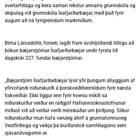
sveitarfélaga og bera saman rekstur annarra grunnskóla og
skipulag við grunnskóla Ísafjarðarbæjar, með það fyrir
augum að ná fyrrgreindum markmiðum.
Birna Lárusdóttir, forseti, lagði fram svohljóðandi tillögu að
bókun bæjarstjórnar Ísafjarðarbæjar undir fyrsta lið
dagskrár 227. fundar bæjarstjórnar.
,,Bæjarstjórn Ísafjarðarbæjar lýsir yfir þungum áhyggjum af
yfirvofandi niðurskurði á þorskveiðiheimildum fyrir næsta
fiskveiðiár. Ekki liggur enn fyrir hversu mikill sá
niðurskurður verður en ráðgjöf Hafrannsóknastofnunar
miðast við að veiðar verði minnkaðar um þriðjung. Slíkur
niðurskurður mun hafa veruleg áhrif á grunnatvinnuveg
Vestfirðinga og veikja þá burðarstoð samfélagsins sem
sjávarútvegurinn er.