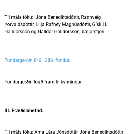
Til máls tóku: Jóna Benediktsdóttir, Rannveig
Þorvaldsdóttir, Lilja Rafney Magnúsdóttir, Gísli H.
Halldórsson og Halldór Halldórsson, bæjarstjóri.
Fundargerðin 6/6. 286. fundur.
Fundargerðin lögð fram til kynningar.
III. Fræðslunefnd.
Til máls tóku: Arna Lára Jónsdóttir, Jóna Benediktsdóttir