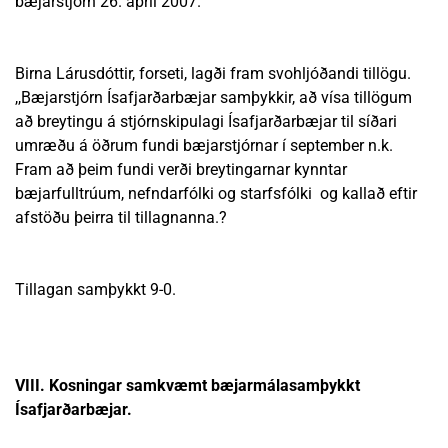
bæjarstjórn 26. apríl 2007.
Birna Lárusdóttir, forseti, lagði fram svohljóðandi tillögu.
,,Bæjarstjórn Ísafjarðarbæjar samþykkir, að vísa tillögum
að breytingu á stjórnskipulagi Ísafjarðarbæjar til síðari
umræðu á öðrum fundi bæjarstjórnar í september n.k.
Fram að þeim fundi verði breytingarnar kynntar
bæjarfulltrúum, nefndarfólki og starfsfólki og kallað eftir
afstöðu þeirra til tillagnanna.?
Tillagan samþykkt 9-0.
VIII. Kosningar samkvæmt bæjarmálasamþykkt
Ísafjarðarbæjar.