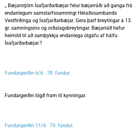
,, Bæjarstjórn Ísafjarðarbæjar felur bæjarráði að ganga frá
endanlegum samstarfssamningi Héraðssambands
Vestfirðinga og Ísafjarðarbæjar. Gera þarf breytingar á 13.
gr. samningsins og orðalagsbreytingar. Bæjarráð hefur
heimild til að samþykkja endanlega útgáfu af hálfu
Ísafjarðarbæjar.?
Fundargerðin 6/6. 78. fundur.
Fundargerðin lögð fram til kynningar.
Fundargerðin 11/6. 79. fundur.