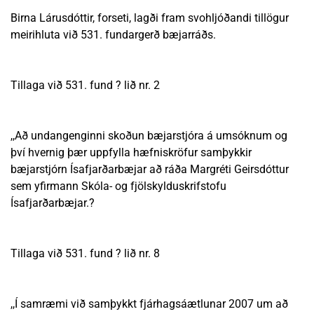
Birna Lárusdóttir, forseti, lagði fram svohljóðandi tillögur
meirihluta við 531. fundargerð bæjarráðs.
Tillaga við 531. fund ? lið nr. 2
,,Að undangenginni skoðun bæjarstjóra á umsóknum og
því hvernig þær uppfylla hæfniskröfur samþykkir
bæjarstjórn Ísafjarðarbæjar að ráða Margréti Geirsdóttur
sem yfirmann Skóla- og fjölskylduskrifstofu
Ísafjarðarbæjar.?
Tillaga við 531. fund ? lið nr. 8
,,Í samræmi við samþykkt fjárhagsáætlunar 2007 um að