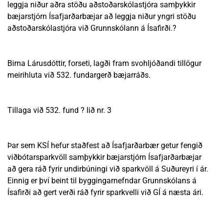
leggja niður aðra stöðu aðstoðarskólastjóra samþykkir
bæjarstjórn Ísafjarðarbæjar að leggja niður yngri stöðu
aðstoðarskólastjóra við Grunnskólann á Ísafirði.?
Birna Lárusdóttir, forseti, lagði fram svohljóðandi tillögur
meirihluta við 532. fundargerð bæjarráðs.
Tillaga við 532. fund ? lið nr. 3
Þar sem KSÍ hefur staðfest að Ísafjarðarbær getur fengið
viðbótarsparkvöll samþykkir bæjarstjórn Ísafjarðarbæjar
að gera ráð fyrir undirbúningi við sparkvöll á Suðureyri í ár.
Einnig er því beint til byggingarnefndar Grunnskólans á
Ísafirði að gert verði ráð fyrir sparkvelli við GÍ á næsta ári.