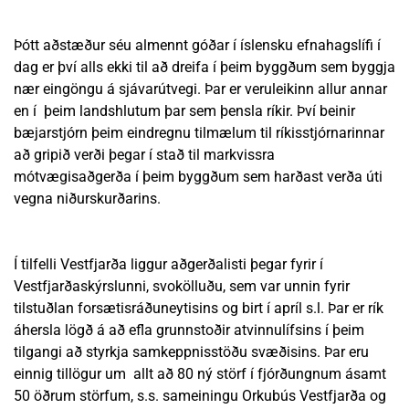
Þótt aðstæður séu almennt góðar í íslensku efnahagslífi í
dag er því alls ekki til að dreifa í þeim byggðum sem byggja
nær eingöngu á sjávarútvegi. Þar er veruleikinn allur annar
en í þeim landshlutum þar sem þensla ríkir. Því beinir
bæjarstjórn þeim eindregnu tilmælum til ríkisstjórnarinnar
að gripið verði þegar í stað til markvissra
mótvægisaðgerða í þeim byggðum sem harðast verða úti
vegna niðurskurðarins.
Í tilfelli Vestfjarða liggur aðgerðalisti þegar fyrir í
Vestfjarðaskýrslunni, svokölluðu, sem var unnin fyrir
tilstuðlan forsætisráðuneytisins og birt í apríl s.l. Þar er rík
áhersla lögð á að efla grunnstoðir atvinnulífsins í þeim
tilgangi að styrkja samkeppnisstöðu svæðisins. Þar eru
einnig tillögur um allt að 80 ný störf í fjórðungnum ásamt
50 öðrum störfum, s.s. sameiningu Orkubús Vestfjarða og