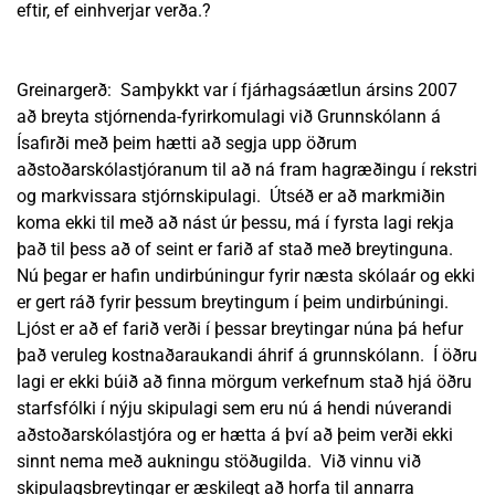
eftir, ef einhverjar verða.?
Greinargerð: Samþykkt var í fjárhagsáætlun ársins 2007
að breyta stjórnenda-fyrirkomulagi við Grunnskólann á
Ísafirði með þeim hætti að segja upp öðrum
aðstoðarskólastjóranum til að ná fram hagræðingu í rekstri
og markvissara stjórnskipulagi. Útséð er að markmiðin
koma ekki til með að nást úr þessu, má í fyrsta lagi rekja
það til þess að of seint er farið af stað með breytinguna.
Nú þegar er hafin undirbúningur fyrir næsta skólaár og ekki
er gert ráð fyrir þessum breytingum í þeim undirbúningi.
Ljóst er að ef farið verði í þessar breytingar núna þá hefur
það veruleg kostnaðaraukandi áhrif á grunnskólann. Í öðru
lagi er ekki búið að finna mörgum verkefnum stað hjá öðru
starfsfólki í nýju skipulagi sem eru nú á hendi núverandi
aðstoðarskólastjóra og er hætta á því að þeim verði ekki
sinnt nema með aukningu stöðugilda. Við vinnu við
skipulagsbreytingar er æskilegt að horfa til annarra