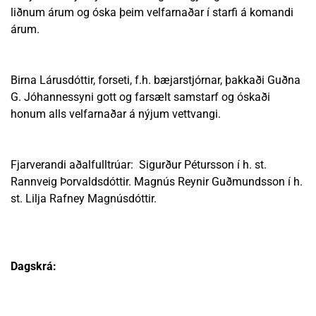
liðnum árum og óska þeim velfarnaðar í starfi á komandi
árum.
Birna Lárusdóttir, forseti, f.h. bæjarstjórnar, þakkaði Guðna
G. Jóhannessyni gott og farsælt samstarf og óskaði
honum alls velfarnaðar á nýjum vettvangi.
Fjarverandi aðalfulltrúar: Sigurður Pétursson í h. st.
Rannveig Þorvaldsdóttir. Magnús Reynir Guðmundsson í h.
st. Lilja Rafney Magnúsdóttir.
Dagskrá: