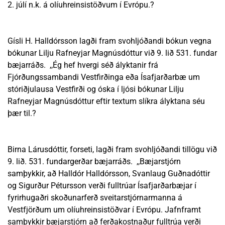
2. júlí n.k. á olíuhreinsistöðvum í Evrópu.?
Gísli H. Halldórsson lagði fram svohljóðandi bókun vegna
bókunar Lilju Rafneyjar Magnúsdóttur við 9. lið 531. fundar
bæjarráðs. ,,Ég hef hvergi séð ályktanir frá
Fjórðungssambandi Vestfirðinga eða Ísafjarðarbæ um
stóriðjulausa Vestfirði og óska í ljósi bókunar Lilju
Rafneyjar Magnúsdóttur eftir textum slíkra ályktana séu
þær til.?
Birna Lárusdóttir, forseti, lagði fram svohljóðandi tillögu við
9. lið. 531. fundargerðar bæjarráðs. ,,Bæjarstjórn
samþykkir, að Halldór Halldórsson, Svanlaug Guðnadóttir
og Sigurður Pétursson verði fulltrúar Ísafjarðarbæjar í
fyrirhugaðri skoðunarferð sveitarstjórnarmanna á
Vestfjörðum um olíuhreinsistöðvar í Evrópu. Jafnframt
samþykkir bæjarstjórn að ferðakostnaður fulltrúa verði