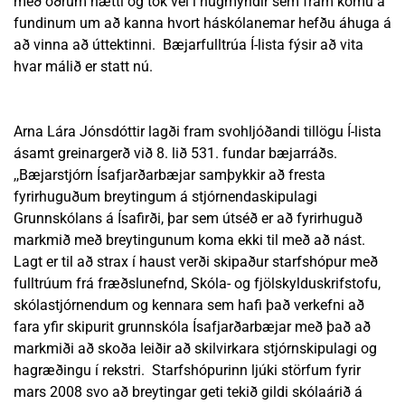
með öðrum hætti og tók vel í hugmyndir sem fram komu á
fundinum um að kanna hvort háskólanemar hefðu áhuga á
að vinna að úttektinni. Bæjarfulltrúa Í-lista fýsir að vita
hvar málið er statt nú.
Arna Lára Jónsdóttir lagði fram svohljóðandi tillögu Í-lista
ásamt greinargerð við 8. lið 531. fundar bæjarráðs.
,,Bæjarstjórn Ísafjarðarbæjar samþykkir að fresta
fyrirhuguðum breytingum á stjórnendaskipulagi
Grunnskólans á Ísafirði, þar sem útséð er að fyrirhuguð
markmið með breytingunum koma ekki til með að nást.
Lagt er til að strax í haust verði skipaður starfshópur með
fulltrúum frá fræðslunefnd, Skóla- og fjölskylduskrifstofu,
skólastjórnendum og kennara sem hafi það verkefni að
fara yfir skipurit grunnskóla Ísafjarðarbæjar með það að
markmiði að skoða leiðir að skilvirkara stjórnskipulagi og
hagræðingu í rekstri. Starfshópurinn ljúki störfum fyrir
mars 2008 svo að breytingar geti tekið gildi skólaárið á