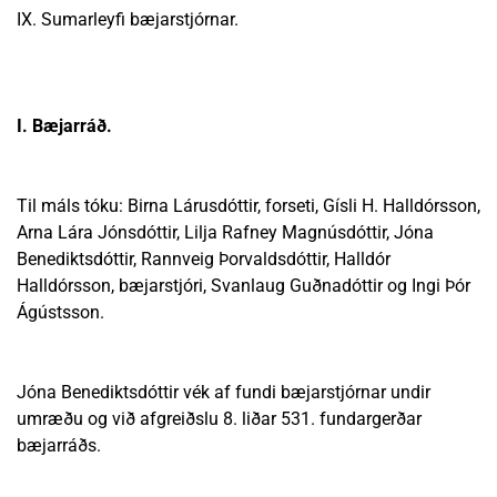
IX. Sumarleyfi bæjarstjórnar.
I. Bæjarráð.
Til máls tóku: Birna Lárusdóttir, forseti, Gísli H. Halldórsson,
Arna Lára Jónsdóttir, Lilja Rafney Magnúsdóttir, Jóna
Benediktsdóttir, Rannveig Þorvaldsdóttir, Halldór
Halldórsson, bæjarstjóri, Svanlaug Guðnadóttir og Ingi Þór
Ágústsson.
Jóna Benediktsdóttir vék af fundi bæjarstjórnar undir
umræðu og við afgreiðslu 8. liðar 531. fundargerðar
bæjarráðs.