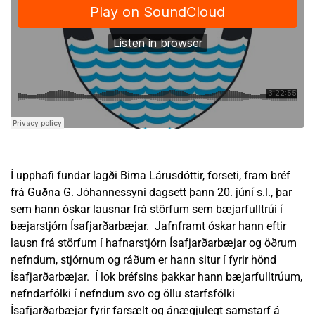
Í upphafi fundar lagði Birna Lárusdóttir, forseti, fram bréf
frá Guðna G. Jóhannessyni dagsett þann 20. júní s.l., þar
sem hann óskar lausnar frá störfum sem bæjarfulltrúi í
bæjarstjórn Ísafjarðarbæjar. Jafnframt óskar hann eftir
lausn frá störfum í hafnarstjórn Ísafjarðarbæjar og öðrum
nefndum, stjórnum og ráðum er hann situr í fyrir hönd
Ísafjarðarbæjar. Í lok bréfsins þakkar hann bæjarfulltrúum,
nefndarfólki í nefndum svo og öllu starfsfólki
Ísafjarðarbæjar fyrir farsælt og ánægjulegt samstarf á