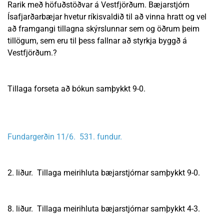
Rarik með höfuðstöðvar á Vestfjörðum. Bæjarstjórn
Ísafjarðarbæjar hvetur ríkisvaldið til að vinna hratt og vel
að framgangi tillagna skýrslunnar sem og öðrum þeim
tillögum, sem eru til þess fallnar að styrkja byggð á
Vestfjörðum.?
Tillaga forseta að bókun samþykkt 9-0.
Fundargerðin 11/6. 531. fundur.
2. liður. Tillaga meirihluta bæjarstjórnar samþykkt 9-0.
8. liður. Tillaga meirihluta bæjarstjórnar samþykkt 4-3.