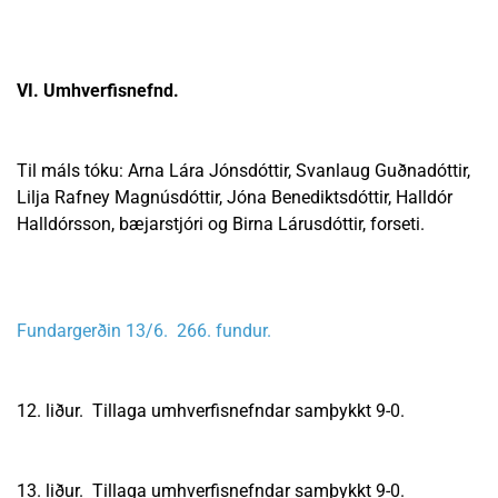
VI. Umhverfisnefnd.
Til máls tóku: Arna Lára Jónsdóttir, Svanlaug Guðnadóttir,
Lilja Rafney Magnúsdóttir, Jóna Benediktsdóttir, Halldór
Halldórsson, bæjarstjóri og Birna Lárusdóttir, forseti.
Fundargerðin 13/6. 266. fundur.
12. liður. Tillaga umhverfisnefndar samþykkt 9-0.
13. liður. Tillaga umhverfisnefndar samþykkt 9-0.