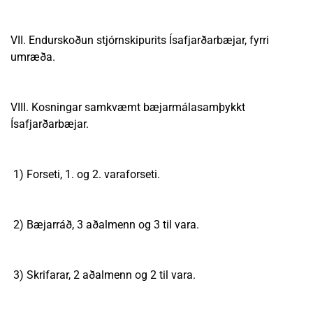
VII. Endurskoðun stjórnskipurits Ísafjarðarbæjar, fyrri
umræða.
VIII. Kosningar samkvæmt bæjarmálasamþykkt
Ísafjarðarbæjar.
1) Forseti, 1. og 2. varaforseti.
2) Bæjarráð, 3 aðalmenn og 3 til vara.
3) Skrifarar, 2 aðalmenn og 2 til vara.