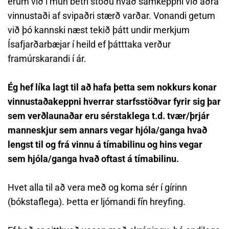
erum við í mun betri stöðu hvað samkeppni við aðra
vinnustaði af svipaðri stærð varðar. Vonandi getum
við þó kannski næst tekið þátt undir merkjum
Ísafjarðarbæjar í heild ef þátttaka verður
framúrskarandi í ár.
Ég hef líka lagt til að hafa þetta sem nokkurs konar
vinnustaðakeppni hverrar starfsstöðvar fyrir sig þar
sem verðlaunaðar eru sérstaklega t.d. tvær/þrjár
manneskjur sem annars vegar hjóla/ganga hvað
lengst til og frá vinnu á tímabilinu og hins vegar
sem hjóla/ganga hvað oftast á tímabilinu.
Hvet alla til að vera með og koma sér í gírinn
(bókstaflega). Þetta er ljómandi fín hreyfing.