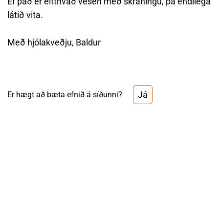
Ef það er eitthvað vesen með skráningu, þá endilega
látið vita.
Með hjólakveðju, Baldur
Já
Er hægt að bæta efnið á síðunni?