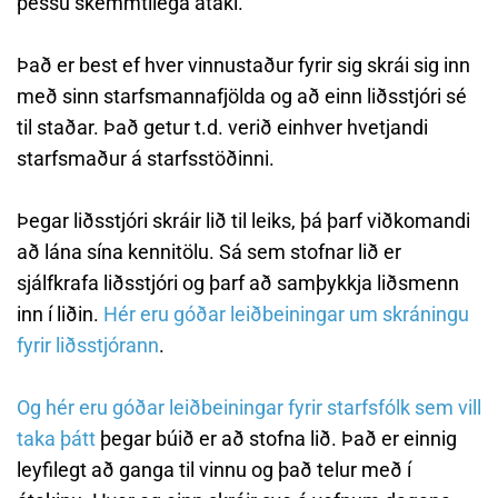
þessu skemmtilega átaki.
Það er best ef hver vinnustaður fyrir sig skrái sig inn
með sinn starfsmannafjölda og að einn liðsstjóri sé
til staðar. Það getur t.d. verið einhver hvetjandi
starfsmaður á starfsstöðinni.
Þegar liðsstjóri skráir lið til leiks, þá þarf viðkomandi
að lána sína kennitölu. Sá sem stofnar lið er
sjálfkrafa liðsstjóri og þarf að samþykkja liðsmenn
inn í liðin.
Hér eru góðar leiðbeiningar um skráningu
fyrir liðsstjórann
.
Og hér eru góðar leiðbeiningar fyrir starfsfólk sem vill
taka þátt
þegar búið er að stofna lið. Það er einnig
leyfilegt að ganga til vinnu og það telur með í