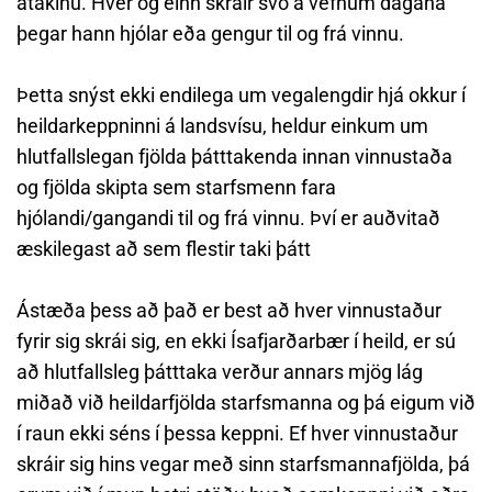
átakinu. Hver og einn skráir svo á vefnum dagana
þegar hann hjólar eða gengur til og frá vinnu.
Þetta snýst ekki endilega um vegalengdir hjá okkur í
heildarkeppninni á landsvísu, heldur einkum um
hlutfallslegan fjölda þátttakenda innan vinnustaða
og fjölda skipta sem starfsmenn fara
hjólandi/gangandi til og frá vinnu. Því er auðvitað
æskilegast að sem flestir taki þátt
Ástæða þess að það er best að hver vinnustaður
fyrir sig skrái sig, en ekki Ísafjarðarbær í heild, er sú
að hlutfallsleg þátttaka verður annars mjög lág
miðað við heildarfjölda starfsmanna og þá eigum við
í raun ekki séns í þessa keppni. Ef hver vinnustaður
skráir sig hins vegar með sinn starfsmannafjölda, þá