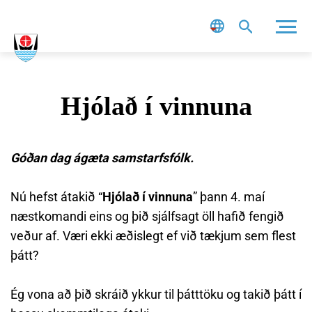
Leit
Hjólað í vinnuna
Góðan dag ágæta samstarfsfólk.
Nú hefst átakið “
Hjólað í vinnuna
” þann 4. maí
næstkomandi eins og þið sjálfsagt öll hafið fengið
veður af. Væri ekki æðislegt ef við tækjum sem flest
þátt?
Ég vona að þið skráið ykkur til þátttöku og takið þátt í